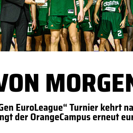
 VON MORGE
Gen EuroLeague“ Turnier kehrt n
ängt der OrangeCampus erneut eur